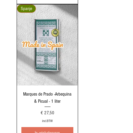
Spanje
Marques de Prado -Arbequina
& Picual - 1 liter
Prijs
€ 27,50
incl.BTW
In winkelwagen