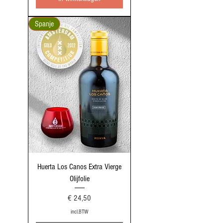
Spanje
Huerta Los Canos Extra Vierge
Olijfolie
Prijs
€ 24,50
incl.BTW