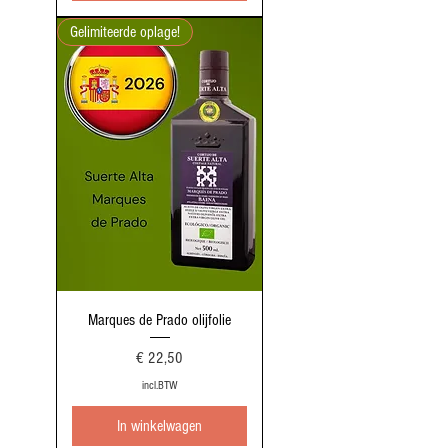
Gelimiteerde oplage!
Marques de Prado olijfolie
Prijs
€ 22,50
incl.BTW
In winkelwagen