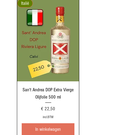
Italië
San't Andrea DOP Extra Vierge
Olijfolie 500 ml
Prijs
€ 22,50
incl.BTW
In winkelwagen