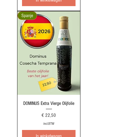
Spanje
DOMINUS Extra Vierge Olijfolie
Prijs
€ 22,50
incl.BTW
In winkelwagen