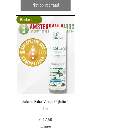
Niet op voorraad
Griekenland
Zakros Extra Vierge Olijfolie 1
liter
Prijs
€ 17,50
incl.BTW