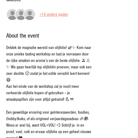
+14 andere gasten
About the event
Ontdek de magische wereld van olijfolie! 🌿✨ Kom naar 
onze unieke tasting workshop en laat je verrassen door 
de rijke smaken en aroma’s van de beste olijfolie. 🫒👃
✨ We gaan heerlijk top olijfoliën proeven, maar ook een 
zeer slechte 🤢 zodat je het echte verschil leert kennen! 
😄 
Aan het einde van de workshop zal je nooit meer 
verkeerde olijfolie kopen of gebruiken – je 
smaakpapillen zijn voor altijd getraind! 💪🍴
Een geweldige ervaring voor geïnteresseerden, foodies, 
(hobby)koks, of als origineel verjaardagscadeau 🎉🎁. 
Wees er snel bij, want VOL=VOL! 💨 Schrijf je  in en 
proef, voel, ruik en ervaar olijfolie op een geheel nieuwe 