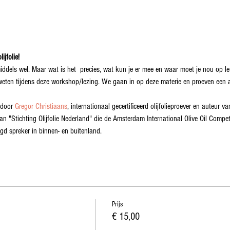
jfolie!
iddels wel. Maar wat is het  precies, wat kun je er mee en waar moet je nou op lette
weten tijdens deze workshop/lezing. We gaan in op deze materie en proeven een aa
door 
Gregor Christiaans
, internationaal gecertificeerd olijfolieproever en auteur v
van "Stichting Olijfolie Nederland" die de Amsterdam International Olive Oil Competi
agd spreker in binnen- en buitenland. 
Prijs
€ 15,00