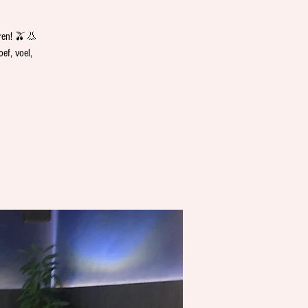
uren! 🫒👃
ef, voel,