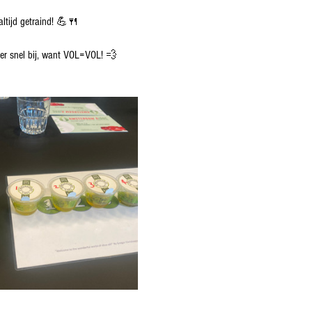
altijd getraind! 💪🍴
 er snel bij, want VOL=VOL! 💨 