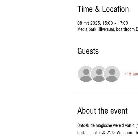
Time & Location
08 mrt 2025, 15:00 – 17:00
Media park Hilversum, boardroom D
Guests
+15 and
About the event
Ontdek de magische wereld van olij
beste olijfolie. 🫒👃✨ We gaan   hee