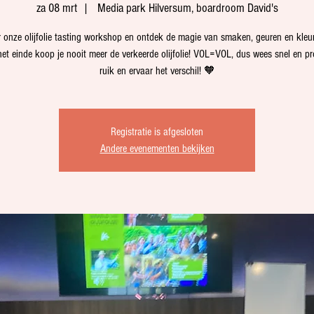
za 08 mrt
  |  
Media park Hilversum, boardroom David's
onze olijfolie tasting workshop en ontdek de magie van smaken, geuren en kle
t einde koop je nooit meer de verkeerde olijfolie! VOL=VOL, dus wees snel en pro
ruik en ervaar het verschil! 🧡
Registratie is afgesloten
Andere evenementen bekijken