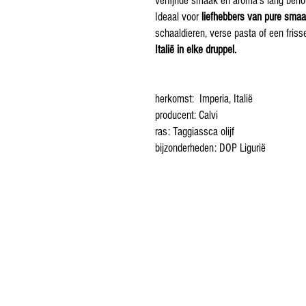
verfijnde smaak en aroma’s lang beho
Ideaal voor
liefhebbers van pure sma
schaaldieren, verse pasta of een friss
Italië in elke druppel.
herkomst: Imperia, Italië
producent: Calvi
ras: Taggiassca olijf
bijzonderheden: DOP Ligurië