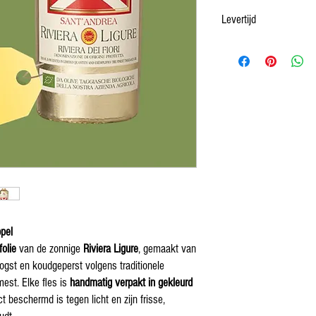
Een pareltje uit de stal va
Levertijd
kwaliteit olijfolie met een
voor iedereen die van een h
1-5 werkdagen
met brood, salades en risso
top-restaurant in Imperia. 
wordt...
ppel
folie
van de zonnige
Riviera Ligure
, gemaakt van
ogst en koudgeperst volgens traditionele
est. Elke fles is
handmatig verpakt in gekleurd
ct beschermd is tegen licht en zijn frisse,