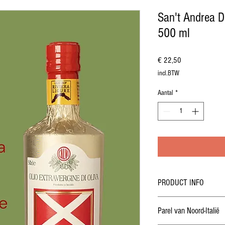
San't Andrea DO
500 ml
Prijs
€ 22,50
incl.BTW
Aantal
*
PRODUCT INFO
500 ml fles
Parel van Noord-Italië