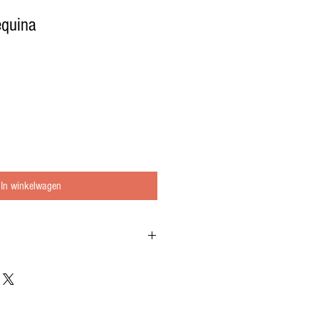
equina
In winkelwagen
het hebben om te dippen en over je salade.
chtige olijfolie. Persoonlijk door Gregor naar