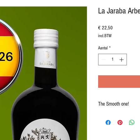
La Jaraba Arb
Prijs
€ 22,50
incl.BTW
Aantal
*
The Smooth one!
Hoe lekker ‘smooth’ wil je 
Absoluut genot met deze pra
Nederland gehaald 😇!